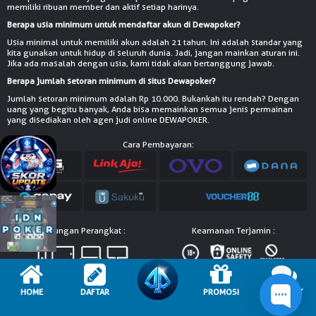
memiliki ribuan member dan aktif setiap harinya.
Berapa usia minimum untuk mendaftar akun di Dewapoker?
Usia minimal untuk memiliki akun adalah 21 tahun. Ini adalah standar yang
kita gunakan untuk hidup di seluruh dunia. Jadi, jangan mainkan aturan ini.
Jika ada masalah dengan usia, kami tidak akan bertanggung jawab.
Berapa jumlah setoran minimum di situs Dewapoker?
Jumlah setoran minimum adalah Rp 10.000. Bukankah itu rendah? Dengan
uang yang begitu banyak, Anda bisa memainkan semua jenis permainan
yang disediakan oleh agen judi online DEWAPOKER.
Cara Pembayaran:
Dukungan Perangkat :
Keamanan Terjamin :
© Copyright 2026 d3w4pokerinv.com - All right reserved | 18+
HOME
DAFTAR
PROMOSI
LIVE CHAT