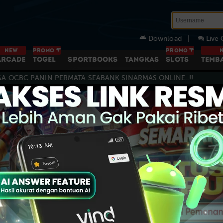
Download |
Live
NEW
PROMO
PROMO
ARCADE
TOGEL
SPORTBOOKS
TANGKAS
SLOTS
TEMB
IN PERMATA SEABANK SINARMAS ONLINE..!!