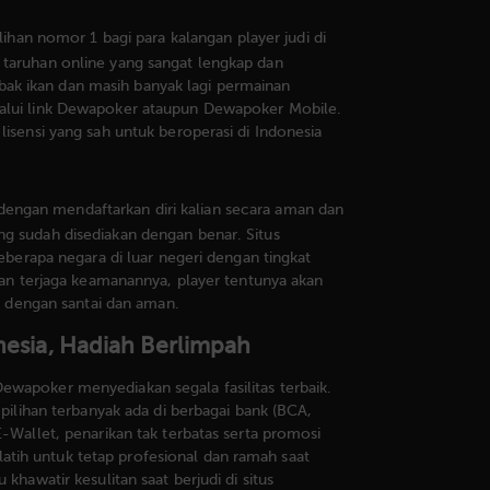
ilihan nomor 1 bagi para kalangan player judi di
taruhan online yang sangat lengkap dan
embak ikan dan masih banyak lagi permainan
alui link Dewapoker ataupun Dewapoker Mobile.
isensi yang sah untuk beroperasi di Indonesia
ngan mendaftarkan diri kalian secara aman dan
g sudah disediakan dengan benar. Situs
eberapa negara di luar negeri dengan tingkat
kan terjaga keamanannya, player tentunya akan
e dengan santai dan aman.
nesia, Hadiah Berlimpah
wapoker menyediakan segala fasilitas terbaik.
pilihan terbanyak ada di berbagai bank (BCA,
-Wallet, penarikan tak terbatas serta promosi
ilatih untuk tetap profesional dan ramah saat
hawatir kesulitan saat berjudi di situs