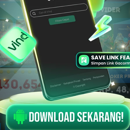
SLOT PROVIDER
more(100)
Tournament Poker Pr
130,654
Rp. 48
t
E-Sport
Middlesbrough vs Wrexham
Vietnam vs Ca