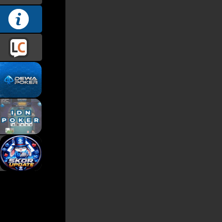
INFO
DEWAPOKER
LIVE
CHAT