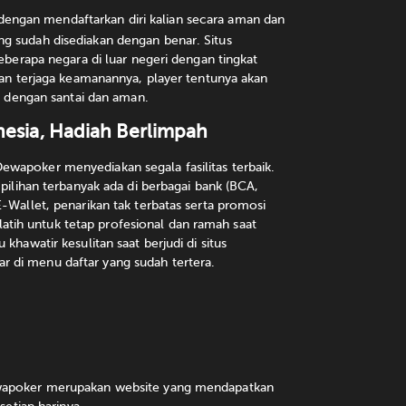
ngan mendaftarkan diri kalian secara aman dan
g sudah disediakan dengan benar. Situs
eberapa negara di luar negeri dengan tingkat
kan terjaga keamanannya, player tentunya akan
e dengan santai dan aman.
nesia, Hadiah Berlimpah
wapoker menyediakan segala fasilitas terbaik.
pilihan terbanyak ada di berbagai bank (BCA,
-Wallet, penarikan tak terbatas serta promosi
ilatih untuk tetap profesional dan ramah saat
hawatir kesulitan saat berjudi di situs
 di menu daftar yang sudah tertera.
ewapoker merupakan website yang mendapatkan