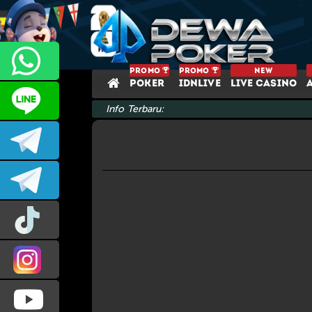
-
PROMO
PROMO
NEW
POKER
IDNLIVE
LIVE CASINO
CS2DEWAPOKER
Info Terbaru:
dewapoker_infoo
dewapoker_info
prmdewapkr
prmdewapkr
DEWAPOKEROFFICIAL