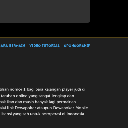
CARA BERMAIN
VIDEO TUTORIAL
SPONSORSHIP
ilihan nomor 1 bagi para kalangan player judi di
taruhan online yang sangat lengkap dan
embak ikan dan masih banyak lagi permainan
alui link Dewapoker ataupun Dewapoker Mobile.
isensi yang sah untuk beroperasi di Indonesia